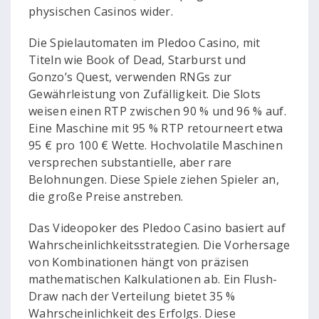
physischen Casinos wider.
Die Spielautomaten im Pledoo Casino, mit
Titeln wie Book of Dead, Starburst und
Gonzo’s Quest, verwenden RNGs zur
Gewährleistung von Zufälligkeit. Die Slots
weisen einen RTP zwischen 90 % und 96 % auf.
Eine Maschine mit 95 % RTP retourneert etwa
95 € pro 100 € Wette. Hochvolatile Maschinen
versprechen substantielle, aber rare
Belohnungen. Diese Spiele ziehen Spieler an,
die große Preise anstreben.
Das Videopoker des Pledoo Casino basiert auf
Wahrscheinlichkeitsstrategien. Die Vorhersage
von Kombinationen hängt von präzisen
mathematischen Kalkulationen ab. Ein Flush-
Draw nach der Verteilung bietet 35 %
Wahrscheinlichkeit des Erfolgs. Diese