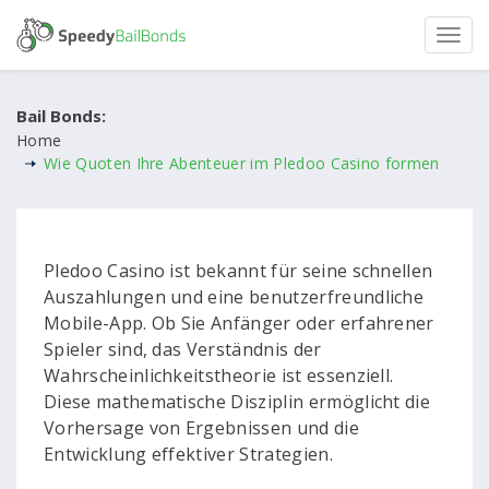
Bail Bonds:
Home
Wie Quoten Ihre Abenteuer im Pledoo Casino formen
Pledoo Casino ist bekannt für seine schnellen
Auszahlungen und eine benutzerfreundliche
Mobile-App. Ob Sie Anfänger oder erfahrener
Spieler sind, das Verständnis der
Wahrscheinlichkeitstheorie ist essenziell.
Diese mathematische Disziplin ermöglicht die
Vorhersage von Ergebnissen und die
Entwicklung effektiver Strategien.