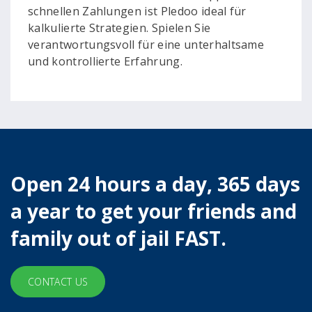
schnellen Zahlungen ist Pledoo ideal für
kalkulierte Strategien. Spielen Sie
verantwortungsvoll für eine unterhaltsame
und kontrollierte Erfahrung.
Open 24 hours a day, 365 days
a year to get your friends and
family out of jail FAST.
CONTACT US