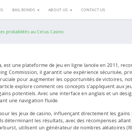
NS
BAIL BONDS
ABOUT US
CONTACT US
les probabilités au Circus Casino
ca, est une plateforme de jeu en ligne lancée en 2011, rec
ming Commission, il garantit une expérience sécurisée, pr
t cruciale pour augmenter les opportunités de victoires, 
t article explore comment ces concepts s’appliquent aux je
 gains potentiels. Avec une interface en anglais et un desi
ant une navigation fluide.
 pour les jeux de casino, influençant directement les gains
ls déterminant les résultats, avec des récompenses allant
arburst, utilisent un générateur de nombres aléatoires (RN