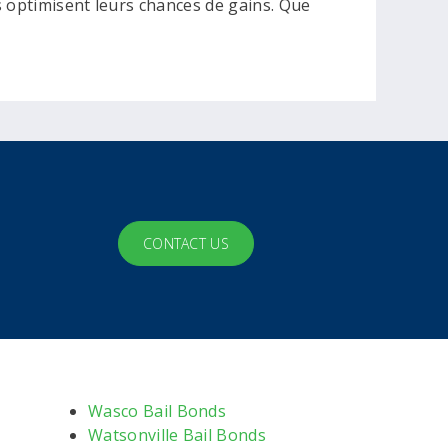
s optimisent leurs chances de gains. Que
CONTACT US
Wasco Bail Bonds
Watsonville Bail Bonds