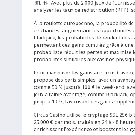
随机性. Avec plus de 2.000 jeux de fourniss
analyser les taux de redistribution (RTP), 
À la roulette européenne, la probabilité 
de chances, augmentant les opportunités d
blackjack, les probabilités dépendent des c
permettant des gains cumulés grâce à une g
probabiliste réduit les pertes et maximise 
probabilités similaires aux casinos physiq
Pour maximiser les gains au Circus Casino, 
propose des paris simples, avec un avantag
comme 50 % jusqu’à 100 € le week-end, avec
jeux à faible avantage, comme Blackjack, o
jusqu’à 10 %, favorisant des gains supplém
Circus Casino utilise le cryptage SSL 256 b
25.000 € par mois, traités en 24 à 48 heur
enrichissent l’expérience et boostent les ga