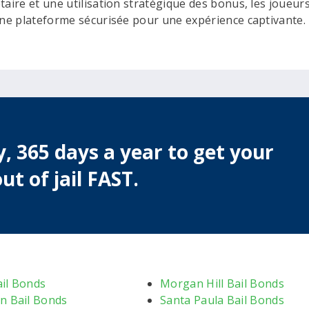
aire et une utilisation stratégique des bonus, les joueur
une plateforme sécurisée pour une expérience captivante.
, 365 days a year to get your
ut of jail FAST.
eta Bail Bonds
Morgan Hill Bail Bonds
Livingston Bail Bonds
Santa Paula Bail Bonds