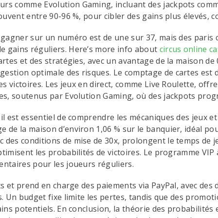
eurs comme Evolution Gaming, incluant des jackpots com
souvent entre 90-96 %, pour cibler des gains plus élevés,
de gagner sur un numéro est de une sur 37, mais des pari
e gains réguliers. Here’s more info about
circus online c
artes et des stratégies, avec un avantage de la maison de 
estion optimale des risques. Le comptage de cartes est di
les victoires. Les jeux en direct, comme Live Roulette, off
ues, soutenus par Evolution Gaming, où des jackpots progr
il est essentiel de comprendre les mécaniques des jeux et 
e de la maison d’environ 1,06 % sur le banquier, idéal po
 des conditions de mise de 30x, prolongent le temps de j
ptimisent les probabilités de victoires. Le programme VIP
entaires pour les joueurs réguliers.
its et prend en charge des paiements via PayPal, avec des d
es. Un budget fixe limite les pertes, tandis que des pro
ins potentiels. En conclusion, la théorie des probabilités