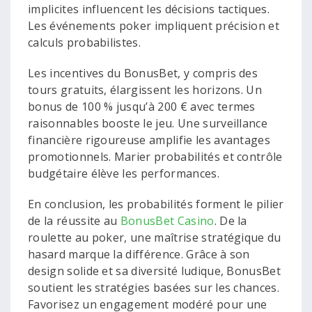
implicites influencent les décisions tactiques.
Les événements poker impliquent précision et
calculs probabilistes.
Les incentives du BonusBet, y compris des
tours gratuits, élargissent les horizons. Un
bonus de 100 % jusqu’à 200 € avec termes
raisonnables booste le jeu. Une surveillance
financière rigoureuse amplifie les avantages
promotionnels. Marier probabilités et contrôle
budgétaire élève les performances.
En conclusion, les probabilités forment le pilier
de la réussite au
BonusBet Casino
. De la
roulette au poker, une maîtrise stratégique du
hasard marque la différence. Grâce à son
design solide et sa diversité ludique, BonusBet
soutient les stratégies basées sur les chances.
Favorisez un engagement modéré pour une