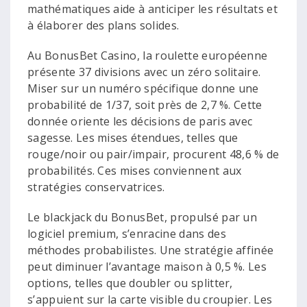
mathématiques aide à anticiper les résultats et
à élaborer des plans solides.
Au BonusBet Casino, la roulette européenne
présente 37 divisions avec un zéro solitaire.
Miser sur un numéro spécifique donne une
probabilité de 1/37, soit près de 2,7 %. Cette
donnée oriente les décisions de paris avec
sagesse. Les mises étendues, telles que
rouge/noir ou pair/impair, procurent 48,6 % de
probabilités. Ces mises conviennent aux
stratégies conservatrices.
Le blackjack du BonusBet, propulsé par un
logiciel premium, s’enracine dans des
méthodes probabilistes. Une stratégie affinée
peut diminuer l’avantage maison à 0,5 %. Les
options, telles que doubler ou splitter,
s’appuient sur la carte visible du croupier. Les