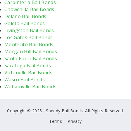
Carpinteria Bail Bonds
Chowchilla Bail Bonds
Delano Bail Bonds
Goleta Bail Bonds
Livingston Bail Bonds
Los Gatos Bail Bonds
Montecito Bail Bonds
Morgan Hill Bail Bonds
Santa Paula Bail Bonds
Saratoga Bail Bonds
Victorville Bail Bonds
Wasco Bail Bonds
Watsonville Bail Bonds
Copyright © 2025 - Speedy Bail Bonds. All Rights Reserved.
Terms
Privacy