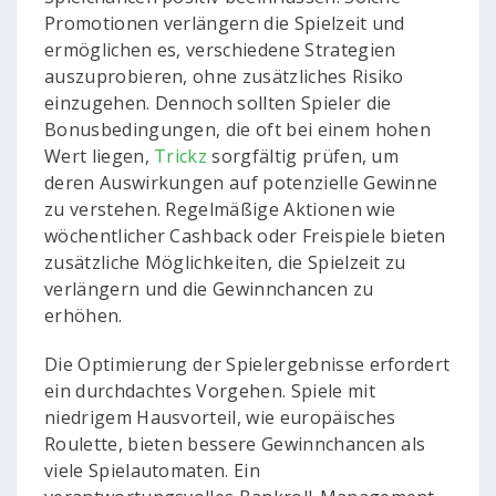
Promotionen verlängern die Spielzeit und
ermöglichen es, verschiedene Strategien
auszuprobieren, ohne zusätzliches Risiko
einzugehen. Dennoch sollten Spieler die
Bonusbedingungen, die oft bei einem hohen
Wert liegen,
Trickz
sorgfältig prüfen, um
deren Auswirkungen auf potenzielle Gewinne
zu verstehen. Regelmäßige Aktionen wie
wöchentlicher Cashback oder Freispiele bieten
zusätzliche Möglichkeiten, die Spielzeit zu
verlängern und die Gewinnchancen zu
erhöhen.
Die Optimierung der Spielergebnisse erfordert
ein durchdachtes Vorgehen. Spiele mit
niedrigem Hausvorteil, wie europäisches
Roulette, bieten bessere Gewinnchancen als
viele Spielautomaten. Ein