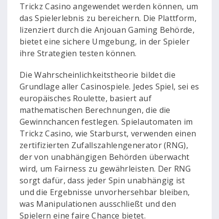
Trickz Casino angewendet werden können, um
das Spielerlebnis zu bereichern. Die Plattform,
lizenziert durch die Anjouan Gaming Behörde,
bietet eine sichere Umgebung, in der Spieler
ihre Strategien testen können.
Die Wahrscheinlichkeitstheorie bildet die
Grundlage aller Casinospiele. Jedes Spiel, sei es
europäisches Roulette, basiert auf
mathematischen Berechnungen, die die
Gewinnchancen festlegen. Spielautomaten im
Trickz Casino, wie Starburst, verwenden einen
zertifizierten Zufallszahlengenerator (RNG),
der von unabhängigen Behörden überwacht
wird, um Fairness zu gewährleisten. Der RNG
sorgt dafür, dass jeder Spin unabhängig ist
und die Ergebnisse unvorhersehbar bleiben,
was Manipulationen ausschließt und den
Spielern eine faire Chance bietet.