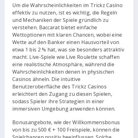
Um die Wahrscheinlichkeiten im Trickz Casino
effektiv zu nutzen, ist es wichtig, die Regeln
und Mechaniken der Spiele gründlich zu
verstehen. Baccarat bietet einfache
Wettoptionen mit klaren Chancen, wobei eine
Wette auf den Banker einen Hausvorteil von
etwa 1 bis 2 % hat, was sie besonders attraktiv
macht. Live-Spiele wie Live Roulette schaffen
eine realistische Atmosphäre, während die
Wahrscheinlichkeiten denen in physischen
Casinos ähneln. Die intuitive
Benutzeroberfläche des Trickz Casinos
erleichtert den Zugang zu diesen Spielen,
sodass Spieler ihre Strategien in einer
immersiven Umgebung anwenden können.
Bonusangebote, wie der Willkommensbonus
von bis zu 500 € + 100 Freispiele, können die
Spielchancen positiv beeinflussen. Solche