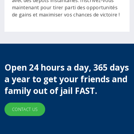
avec des dépôts instantanés. Inscrivez-vous
maintenant pour tirer parti des opportunités
de gains et maximiser vos chances de victoire !
Open 24 hours a day, 365 days
a year to get your friends and
family out of jail FAST.
CONTACT US