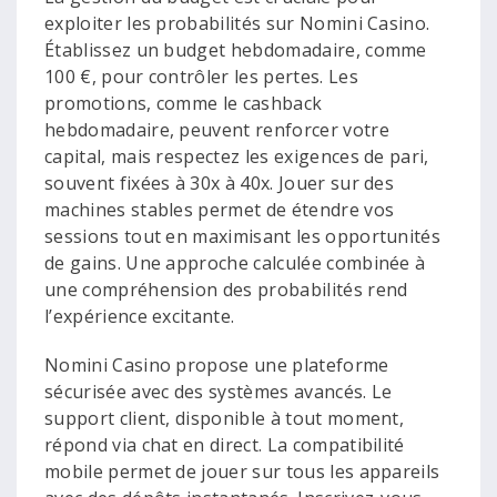
exploiter les probabilités sur Nomini Casino.
Établissez un budget hebdomadaire, comme
100 €, pour contrôler les pertes. Les
promotions, comme le cashback
hebdomadaire, peuvent renforcer votre
capital, mais respectez les exigences de pari,
souvent fixées à 30x à 40x. Jouer sur des
machines stables permet de étendre vos
sessions tout en maximisant les opportunités
de gains. Une approche calculée combinée à
une compréhension des probabilités rend
l’expérience excitante.
Nomini Casino propose une plateforme
sécurisée avec des systèmes avancés. Le
support client, disponible à tout moment,
répond via chat en direct. La compatibilité
mobile permet de jouer sur tous les appareils