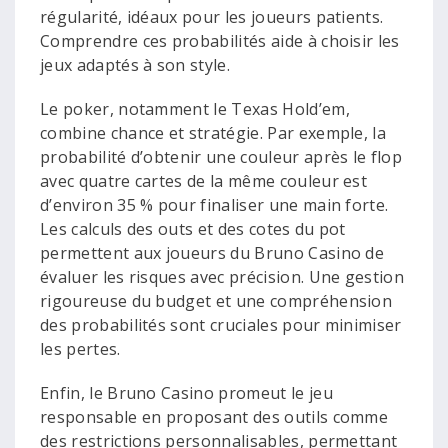
régularité, idéaux pour les joueurs patients.
Comprendre ces probabilités aide à choisir les
jeux adaptés à son style.
Le poker, notamment le Texas Hold’em,
combine chance et stratégie. Par exemple, la
probabilité d’obtenir une couleur après le flop
avec quatre cartes de la même couleur est
d’environ 35 % pour finaliser une main forte.
Les calculs des outs et des cotes du pot
permettent aux joueurs du Bruno Casino de
évaluer les risques avec précision. Une gestion
rigoureuse du budget et une compréhension
des probabilités sont cruciales pour minimiser
les pertes.
Enfin, le Bruno Casino promeut le jeu
responsable en proposant des outils comme
des restrictions personnalisables, permettant