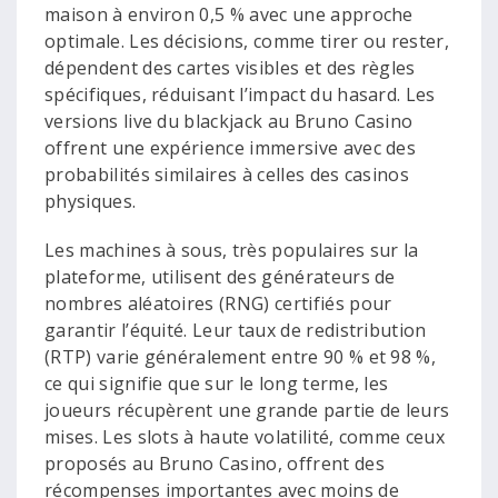
maison à environ 0,5 % avec une approche
optimale. Les décisions, comme tirer ou rester,
dépendent des cartes visibles et des règles
spécifiques, réduisant l’impact du hasard. Les
versions live du blackjack au Bruno Casino
offrent une expérience immersive avec des
probabilités similaires à celles des casinos
physiques.
Les machines à sous, très populaires sur la
plateforme, utilisent des générateurs de
nombres aléatoires (RNG) certifiés pour
garantir l’équité. Leur taux de redistribution
(RTP) varie généralement entre 90 % et 98 %,
ce qui signifie que sur le long terme, les
joueurs récupèrent une grande partie de leurs
mises. Les slots à haute volatilité, comme ceux
proposés au Bruno Casino, offrent des
récompenses importantes avec moins de