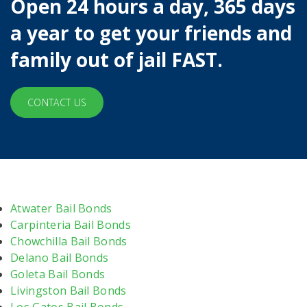
Open 24 hours a day, 365 days
a year to get your friends and
family out of jail FAST.
CONTACT US
Atwater Bail Bonds
Carpinteria Bail Bonds
Chowchilla Bail Bonds
Delano Bail Bonds
Goleta Bail Bonds
Livingston Bail Bonds