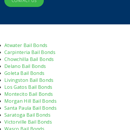
CONTACT US
Atwater Bail Bonds
Carpinteria Bail Bonds
Chowchilla Bail Bonds
Delano Bail Bonds
Goleta Bail Bonds
Livingston Bail Bonds
Los Gatos Bail Bonds
Montecito Bail Bonds
Morgan Hill Bail Bonds
Santa Paula Bail Bonds
Saratoga Bail Bonds
Victorville Bail Bonds
Wasco Bail Bonds