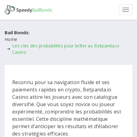
Bail Bonds:
Home
Les clés des probabilités pour briller au Betpanda.io
Casino
Reconnu pour sa navigation fluide et ses
paiements rapides en crypto, Betpanda.io
Casino attire les joueurs avec son catalogue
diversifié. Que vous soyez novice ou joueur
expérimenté, comprendre les probabilités est
essentiel. Cette discipline mathématique
permet d’anticiper les résultats et d’élaborer
des stratégies efficaces.