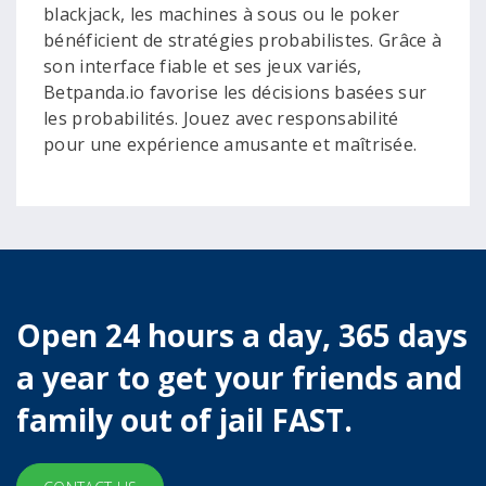
blackjack, les machines à sous ou le poker
bénéficient de stratégies probabilistes. Grâce à
son interface fiable et ses jeux variés,
Betpanda.io favorise les décisions basées sur
les probabilités. Jouez avec responsabilité
pour une expérience amusante et maîtrisée.
Open 24 hours a day, 365 days
a year to get your friends and
family out of jail FAST.