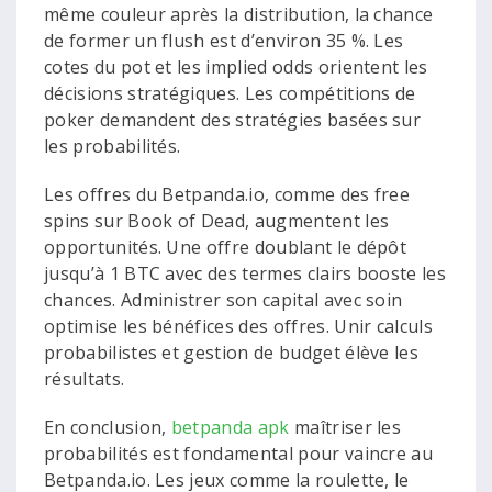
même couleur après la distribution, la chance
de former un flush est d’environ 35 %. Les
cotes du pot et les implied odds orientent les
décisions stratégiques. Les compétitions de
poker demandent des stratégies basées sur
les probabilités.
Les offres du Betpanda.io, comme des free
spins sur Book of Dead, augmentent les
opportunités. Une offre doublant le dépôt
jusqu’à 1 BTC avec des termes clairs booste les
chances. Administrer son capital avec soin
optimise les bénéfices des offres. Unir calculs
probabilistes et gestion de budget élève les
résultats.
En conclusion,
betpanda apk
maîtriser les
probabilités est fondamental pour vaincre au
Betpanda.io. Les jeux comme la roulette, le