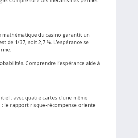
tégie. Comprendre ces mécanismes permet
ge mathématique du casino garantit un
st de 1/37, soit 2,7 %. L’espérance se
orme.
robabilités. Comprendre l’espérance aide à
entiel : avec quatre cartes d’une même
ns : le rapport risque-récompense oriente