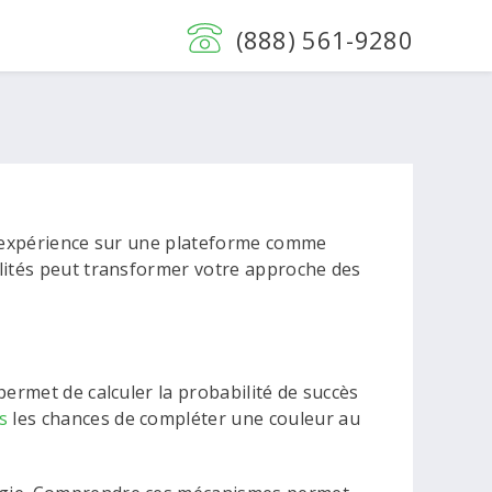
(888) 561-9280
on expérience sur une plateforme comme
ilités peut transformer votre approche des
permet de calculer la probabilité de succès
s
les chances de compléter une couleur au