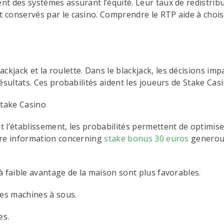
nt des systèmes assurant l’équité. Leur taux de redistribu
t conservés par le casino. Comprendre le RTP aide à choi
kjack et la roulette. Dans le blackjack, les décisions impa
résultats. Ces probabilités aident les joueurs de Stake Cas
 Stake Casino
t l’établissement, les probabilités permettent de optimiser
more information concerning
stake bonus 30 euros
generousl
 à faible avantage de la maison sont plus favorables.
 des machines à sous.
es.