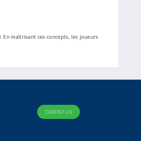
. En maîtrisant ces concepts, les joueurs
CONTACT US