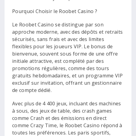
Pourquoi Choisir le Roobet Casino ?
Le Roobet Casino se distingue par son
approche moderne, avec des dépôts et retraits
sécurisés, sans frais et avec des limites
flexibles pour les joueurs VIP. Le bonus de
bienvenue, souvent sous forme de une offre
initiale attractive, est complété par des
promotions régulières, comme des tours
gratuits hebdomadaires, et un programme VIP
exclusif sur invitation, offrant un gestionnaire
de compte dédié.
Avec plus de 4 400 jeux, incluant des machines
à sous, des jeux de table, des crash games
comme Crash et des émissions en direct
comme Crazy Time, le Roobet Casino répond à
toutes les préférences. Les paris sportifs,