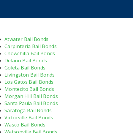
Atwater Bail Bonds
Carpinteria Bail Bonds
Chowchilla Bail Bonds
Delano Bail Bonds
Goleta Bail Bonds
Livingston Bail Bonds
Los Gatos Bail Bonds
Montecito Bail Bonds
Morgan Hill Bail Bonds
Santa Paula Bail Bonds
Saratoga Bail Bonds
Victorville Bail Bonds
Wasco Bail Bonds
Watsonville Bail Bonds