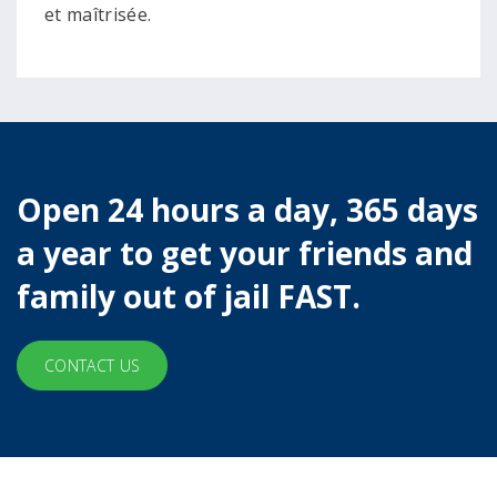
et maîtrisée.
Open 24 hours a day, 365 days
a year to get your friends and
family out of jail FAST.
CONTACT US