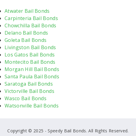
Atwater Bail Bonds
Carpinteria Bail Bonds
Chowchilla Bail Bonds
Delano Bail Bonds
Goleta Bail Bonds
Livingston Bail Bonds
Los Gatos Bail Bonds
Montecito Bail Bonds
Morgan Hill Bail Bonds
Santa Paula Bail Bonds
Saratoga Bail Bonds
Victorville Bail Bonds
Wasco Bail Bonds
Watsonville Bail Bonds
Copyright © 2025 - Speedy Bail Bonds. All Rights Reserved.