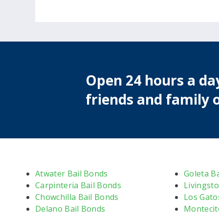
Open 24 hours a day
friends and family o
Atwater Bail Bonds
Gol
Carpinteria Bail Bonds
Chowchilla Bail Bonds
Delano Bail Bonds