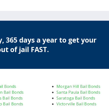
, 365 days a year to get your
ut of jail FAST.
eta Bail Bonds
Morgan Hill Bail Bonds
Livingston Bail Bonds
Santa Paula Bail Bonds
Los Gatos Bail Bonds
Saratoga Bail Bonds
Montecito Bail Bonds
Victorville Bail Bonds