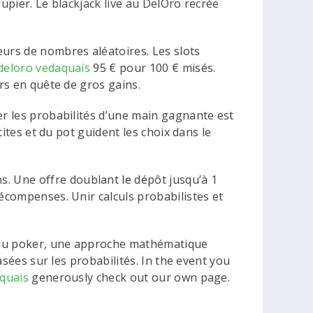
upier. Le blackjack live au DelOro recrée
eurs de nombres aléatoires. Les slots
deloro vedaquais
95 € pour 100 € misés.
urs en quête de gros gains.
er les probabilités d’une main gagnante est
cites et du pot guident les choix dans le
. Une offre doublant le dépôt jusqu’à 1
récompenses. Unir calculs probabilistes et
te au poker, une approche mathématique
asées sur les probabilités. In the event you
quais
generously check out our own page.