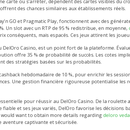
ne carte ou s’arrêter, dépendent des cartes visibles du cro
offrent des chances similaires aux établissements réels.
lay’n GO et Pragmatic Play, fonctionnent avec des générat
6 %. Un slot avec un RTP de 95 % redistribue, en moyenne,
prix conséquents, mais espacés. Ces jeux attirent les joue
u DelOro Casino, est un point fort de la plateforme. Évalu
ibution offre 35 % de probabilité de succès. Les cotes impli
 des stratégies basées sur les probabilités.
shback hebdomadaire de 10 %, pour enrichir les sessions
nces. Une gestion financière rigoureuse potentialise les 
 essentielle pour réussir au DelOro Casino. De la roulet
e fiable et ses jeux variés, DelOro favorise les décisions b
ou would want to obtain more details regarding
deloro veda
aventure captivante et sécurisée.