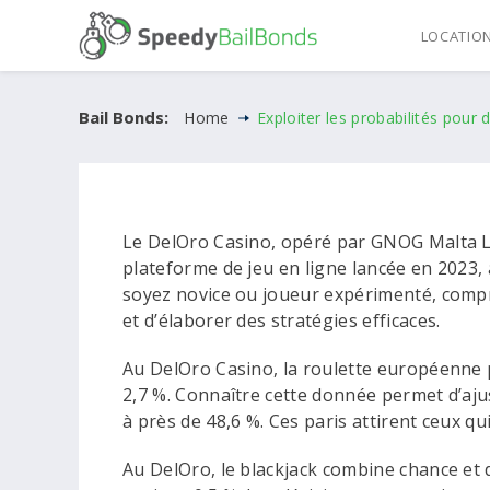
LOCATIO
Bail Bonds:
Home
Exploiter les probabilités pour
Le DelOro Casino, opéré par GNOG Malta Li
plateforme de jeu en ligne lancée en 2023
soyez novice ou joueur expérimenté, compre
et d’élaborer des stratégies efficaces.
Au DelOro Casino, la roulette européenne 
2,7 %. Connaître cette donnée permet d’aju
à près de 48,6 %. Ces paris attirent ceux qu
Au DelOro, le blackjack combine chance et d