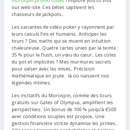
morospin promo codes
i implore you to visit
our web-site. Ces bêtes captivent les
chasseurs de jackpots..
Les variantes de vidéo poker y rayonnent par
leurs calculs fins et humains.. Anticiper les
tours ? Des maths qui se muent en intuition
chaleureuse.. Quatre cartes unies par la teinte :
35 % pour le flush, un vœu du cœur.. Les cotes
du pot et implicites ? Mes murmures secrets
pour valser avec les mises.. Précision
mathématique en joute : là où naissent nos
légendes intimes.
Les incitatifs du Morospin, comme des tours
gratuits sur Gates of Olympus, amplifient les
perspectives.. Un bonus de 100 % jusqu’à €500
avec conditions souples est propice.. Une
gestion financière stricte dynamise les primes..