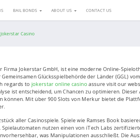
NS
BAIL BONDS
ABOUT US
CONTACT US
Jokerstar Casino
r Firma Jokerstar GmbH, ist eine moderne Online-Spielothe
er Gemeinsamen Glücksspielbehörde der Länder (GGL) vom 0
th regards to
jokerstar online casino
assure visit our websi
yse ist entscheidend, um Chancen zu optimieren. Dieser Ar
können. Mit über 900 Slots von Merkur bietet die Plattfor
er.
rzstück aller Casinospiele. Spiele wie Ramses Book basie
 Spielautomaten nutzen einen von iTech Labs zertifiziert
 unvorhersehbar, was Manipulationen ausschließt. Die Aus