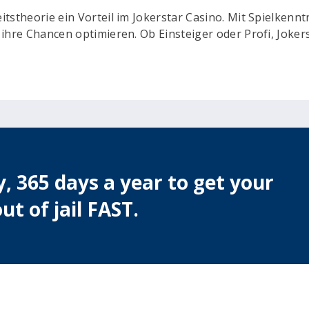
itstheorie ein Vorteil im Jokerstar Casino. Mit Spielke
hre Chancen optimieren. Ob Einsteiger oder Profi, Jokerst
, 365 days a year to get your
ut of jail FAST.