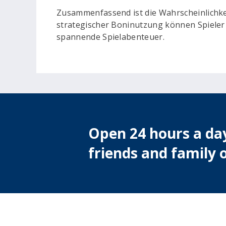
Zusammenfassend ist die Wahrscheinlichke
strategischer Boninutzung können Spieler i
spannende Spielabenteuer.
Open 24 hours a day
friends and family o