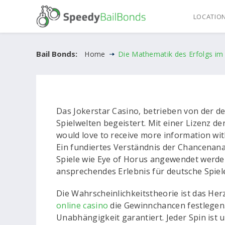
LOCATIO
Bail Bonds:
Home
Die Mathematik des Erfolgs im 
Das Jokerstar Casino, betrieben von der de
Spielwelten begeistert. Mit einer Lizenz d
would love to receive more information wi
Ein fundiertes Verständnis der Chancenanal
Spiele wie Eye of Horus angewendet werden 
ansprechendes Erlebnis für deutsche Spiel
Die Wahrscheinlichkeitstheorie ist das He
online casino
die Gewinnchancen festlegen.
Unabhängigkeit garantiert. Jeder Spin ist