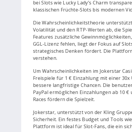
bei Slots wie Lucky Lady’s Charm transparen
klassischen Früchte-Slots bis modernen Vid
Die Wahrscheinlichkeitstheorie unterstützt
Volatilität und den RTP-Werten ab, die Spie
Features zusätzliche Gewinnmöglichkeiten,
GGL-Lizenz fehlen, liegt der Fokus auf Sl
strategisches Denken fördert. Die Plattfor
verstehen.
Um Wahrscheinlichkeiten im Jokerstar Casi
Freispiele für 1 € Einzahlung mit einer 30
bessere langfristige Chancen. Die benutze
PayPal ermöglichen Einzahlungen ab 10 € 
Races fördern die Spielzeit.
Jokerstar, unterstützt von der Kling Grup
Sicherheit. Ein festes Budget und Tools wi
Plattform ist ideal für Slot-Fans, die ein s