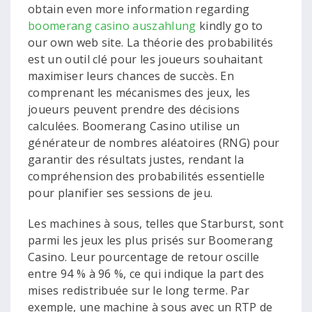
obtain even more information regarding
boomerang casino auszahlung
kindly go to
our own web site. La théorie des probabilités
est un outil clé pour les joueurs souhaitant
maximiser leurs chances de succès. En
comprenant les mécanismes des jeux, les
joueurs peuvent prendre des décisions
calculées. Boomerang Casino utilise un
générateur de nombres aléatoires (RNG) pour
garantir des résultats justes, rendant la
compréhension des probabilités essentielle
pour planifier ses sessions de jeu.
Les machines à sous, telles que Starburst, sont
parmi les jeux les plus prisés sur Boomerang
Casino. Leur pourcentage de retour oscille
entre 94 % à 96 %, ce qui indique la part des
mises redistribuée sur le long terme. Par
exemple, une machine à sous avec un RTP de