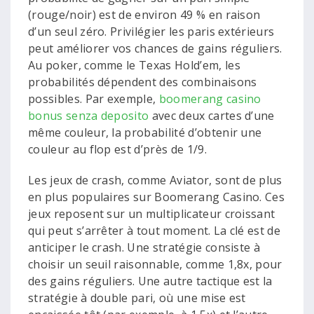
(rouge/noir) est de environ 49 % en raison
d’un seul zéro. Privilégier les paris extérieurs
peut améliorer vos chances de gains réguliers.
Au poker, comme le Texas Hold’em, les
probabilités dépendent des combinaisons
possibles. Par exemple,
boomerang casino
bonus senza deposito
avec deux cartes d’une
même couleur, la probabilité d’obtenir une
couleur au flop est d’près de 1/9.
Les jeux de crash, comme Aviator, sont de plus
en plus populaires sur Boomerang Casino. Ces
jeux reposent sur un multiplicateur croissant
qui peut s’arrêter à tout moment. La clé est de
anticiper le crash. Une stratégie consiste à
choisir un seuil raisonnable, comme 1,8x, pour
des gains réguliers. Une autre tactique est la
stratégie à double pari, où une mise est