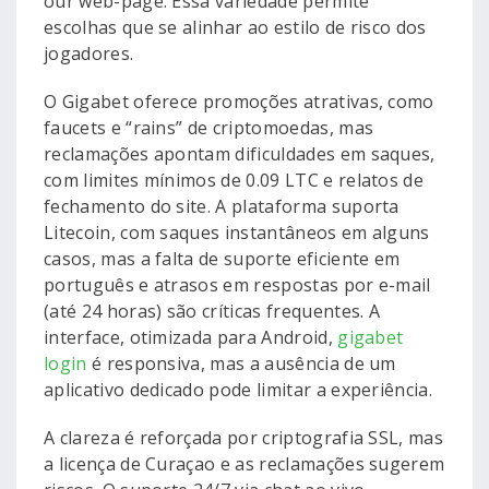
our web-page. Essa variedade permite
escolhas que se alinhar ao estilo de risco dos
jogadores.
O Gigabet oferece promoções atrativas, como
faucets e “rains” de criptomoedas, mas
reclamações apontam dificuldades em saques,
com limites mínimos de 0.09 LTC e relatos de
fechamento do site. A plataforma suporta
Litecoin, com saques instantâneos em alguns
casos, mas a falta de suporte eficiente em
português e atrasos em respostas por e-mail
(até 24 horas) são críticas frequentes. A
interface, otimizada para Android,
gigabet
login
é responsiva, mas a ausência de um
aplicativo dedicado pode limitar a experiência.
A clareza é reforçada por criptografia SSL, mas
a licença de Curaçao e as reclamações sugerem