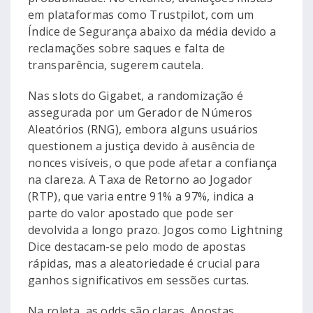
em plataformas como Trustpilot, com um
Índice de Segurança abaixo da média devido a
reclamações sobre saques e falta de
transparência, sugerem cautela.
Nas slots do Gigabet, a randomização é
assegurada por um Gerador de Números
Aleatórios (RNG), embora alguns usuários
questionem a justiça devido à ausência de
nonces visíveis, o que pode afetar a confiança
na clareza. A Taxa de Retorno ao Jogador
(RTP), que varia entre 91% a 97%, indica a
parte do valor apostado que pode ser
devolvida a longo prazo. Jogos como Lightning
Dice destacam-se pelo modo de apostas
rápidas, mas a aleatoriedade é crucial para
ganhos significativos em sessões curtas.
Na roleta, as odds são claras. Apostas